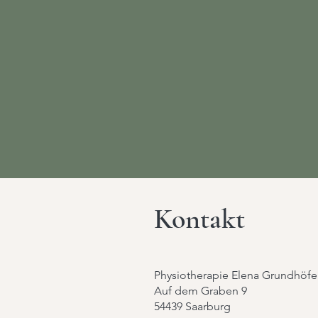
Wann?
8 Einheiten, je 45min
24.03.2026 - 12.05.2026
jeden Dienstag, 18:15 Uhr
Kontakt
Physiotherapie Elena Grundhöfe
Auf dem Graben 9
54439 Saarburg