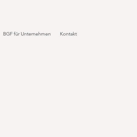
BGF für Unternehmen
Kontakt
 BEATS
raining mit Aerobic