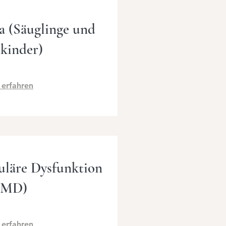
a (Säuglinge und
nkinder)
 erfahren
läre Dysfunktion
CMD)
 erfahren