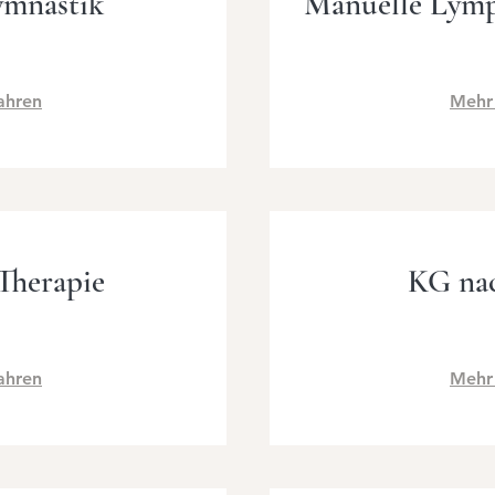
ymnastik
Manuelle Lym
ahren
Mehr
Therapie
KG na
ahren
Mehr