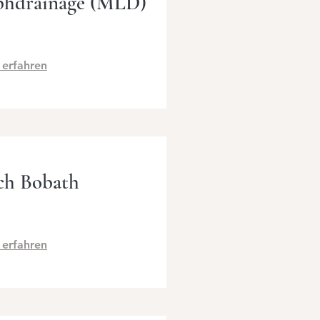
phdrainage (MLD)
 erfahren
ch Bobath
 erfahren