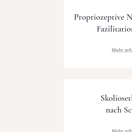
Propriozeptive 
Fazilitati
Mehr erf
Skolioset
nach S
Mehr erf