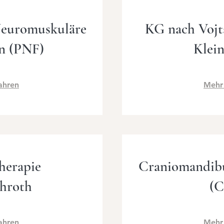
Neuromuskuläre
KG nach Vojt
on (PNF)
Klei
ahren
Mehr
herapie
Craniomandibu
chroth
(
ahren
Mehr